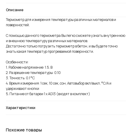
Описание
Термометр для измерения температуры различных материалов и
поверхностей.
С помощью данного термометра Вы легко сможете узнать внутреннюю
и внешнюю температуру различных материалов.
Достаточно только погрузить термометр в бетон, и вы будете точно
знать какая температур прогреваемой поверхности.
Особенности:
1. Рабочее напряжение: 1.5. В
2. Разрешение температуры: 0.10
3. Точность: 0.1 °C
4. Время измерения: 1 сек, 10 сек, сон, Автовыбор вкл/выкл, °C/A и
удерживают кнопки
5. Питание от батареи 1 x AG13 (входят в комплект)
Характеристики
Похожие товары