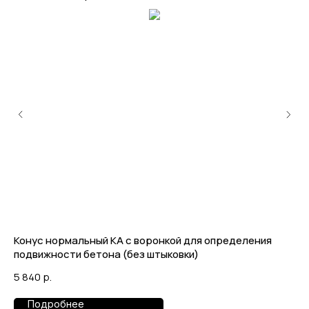
Конус нормальный КА с воронкой для определения
Ск
подвижности бетона (без штыковки)
МП
5 840
р.
12
Подробнее