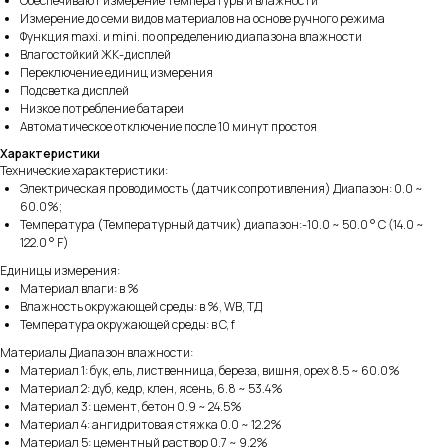
Обеспечивают измерение температуры и влажности
Измерение до семи видов материалов на основе ручного режима
Функция maxi. и mini. по определению диапазона влажности
Влагостойкий ЖК-дисплей
Переключение единиц измерения
Подсветка дисплей
Низкое потребление батареи
Автоматическое отключение после 10 минут простоя
Характеристики
Технические характеристики:
Электрическая проводимость (датчик сопротивления) Диапазон: 0.0 ~
60.0%;
Температура (Температурный датчик) диапазон:-10.0 ~ 50.0 ° C (14.0 ~
122.0 ° F)
Единицы измерения:
Материал влаги: в %
Влажность окружающей среды: в %, WB, ТД
Температура окружающей среды: в C, f
Материалы Диапазон влажности:
Материал 1: бук, ель, лиственница, береза, вишня, орех 8.5 ~ 60.0%
Материал 2: дуб, кедр, клен, ясень, 6.8 ~ 53.4%
Материал 3: цемент, бетон 0.9 ~ 24.5%
Материал 4: ангидритовая стяжка 0.0 ~ 12.2%
Материал 5: цементный раствор 0.7 ~ 9.2%