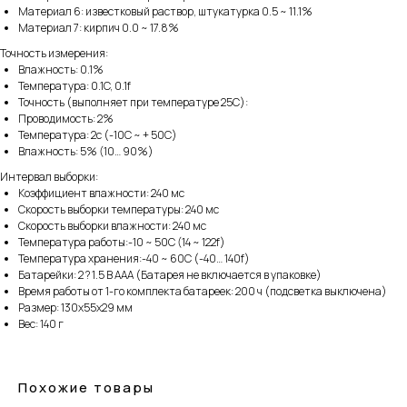
Материал 6: известковый раствор, штукатурка 0.5 ~ 11.1%
Материал 7: кирпич 0.0 ~ 17.8%
Точность измерения:
Влажность: 0.1%
Температура: 0.1C, 0.1f
Точность (выполняет при температуре 25С):
Проводимость: 2%
Температура: 2с (-10С ~ + 50С)
Влажность: 5% (10… 90%)
Интервал выборки:
Коэффициент влажности: 240 мс
Скорость выборки температуры: 240 мс
Скорость выборки влажности: 240 мс
Температура работы:-10 ~ 50C (14 ~ 122f)
Температура хранения:-40 ~ 60С (-40… 140f)
Батарейки: 2 ? 1.5 В ААА (Батарея не включается в упаковке)
Время работы от 1-го комплекта батареек: 200 ч (подсветка выключена)
Размер: 130х55х29 мм
Вес: 140 г
Похожие товары