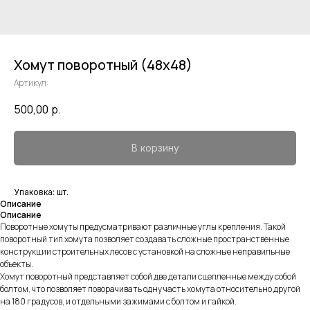
Хомут поворотный (48х48)
Артикул:
500,00
р.
В корзину
Упаковка: шт.
Описание
Описание
Поворотные хомуты предусматривают различные углы крепления. Такой
поворотный тип хомута позволяет создавать сложные пространственные
конструкции строительных лесов с установкой на сложные неправильные
объекты.
Хомут поворотный представляет собой две детали сцепленные между собой
болтом, что позволяет поворачивать одну часть хомута относительно другой
на 180 градусов, и отдельными зажимами с болтом и гайкой.