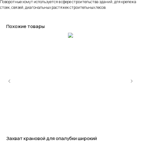
Поворотные хомут используется в сфере строительства зданий, для крепежа
стоек, связей, диагональных растяжек строительных лесов.
Похожие товары
Захват крановой для опалубки широкий
Ло