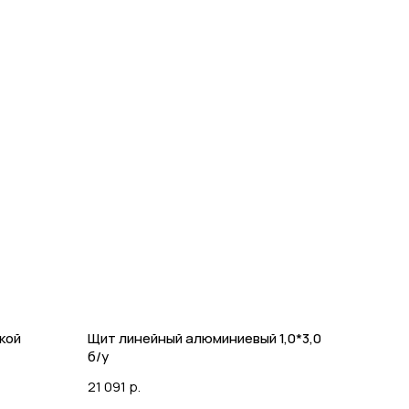
кой
Щит линейный алюминиевый 1,0*3,0
б/у
21 091
р.