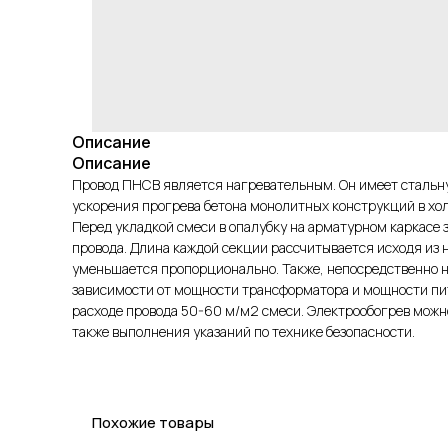
Описание
Описание
Провод ПНСВ является нагревательным. Он имеет стальную
ускорения прогрева бетона монолитных конструкций в хо
Перед укладкой смеси в опалубку на арматурном каркасе
провода. Длина каждой секции рассчитывается исходя и
уменьшается пропорционально. Также, непосредственно на
зависимости от мощности трансформатора и мощности пи
расходе провода 50-60 м/м2 смеси. Электрообогрев можно
также выполнения указаний по технике безопасности.
Похожие товары