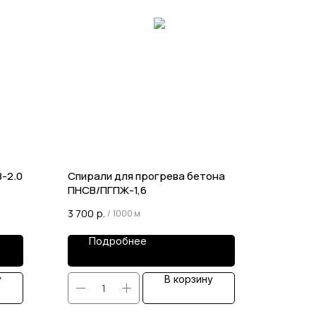
-2.0
Спирали для прогрева бетона
ПНСВ/ПГПЖ-1,6
3 700
р.
/
1000 м
Подробнее
у
В корзину