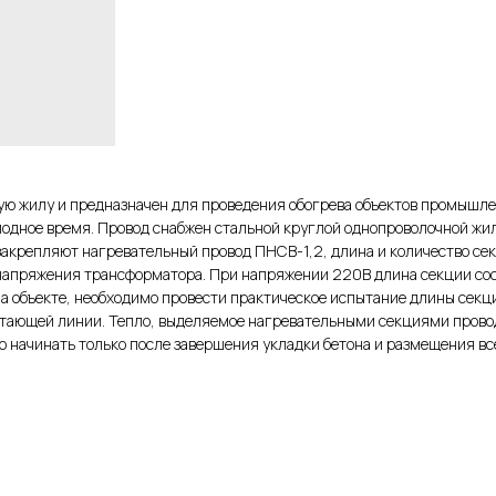
 жилу и предназначен для проведения обогрева объектов промышленн
лодное время. Провод снабжен стальной круглой однопроволочной жил
 закрепляют нагревательный провод ПНСВ-1,2, длина и количество с
з напряжения трансформатора. При напряжении 220В длина секции со
 объекте, необходимо провести практическое испытание длины секции
тающей линии. Тепло, выделяемое нагревательными секциями провод
 начинать только после завершения укладки бетона и размещения все