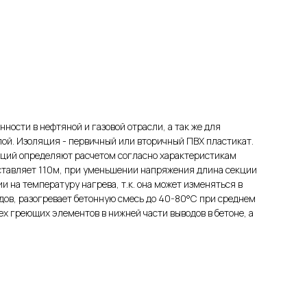
ости в нефтяной и газовой отрасли, а так же для
ой. Изоляция - первичный или вторичный ПВХ пластикат.
екций определяют расчетом согласно характеристикам
ставляет 110м, при уменьшении напряжения длина секции
 на температуру нагрева, т.к. она может изменяться в
ов, разогревает бетонную смесь до 40-80°С при среднем
х греющих элементов в нижней части выводов в бетоне, а