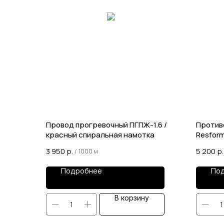
Провод прогревочный ПГПЖ-1.6 /
Против
красный спиральная намотка
Resfor
3 950
р.
5 200
р.
/
1000 м
Подробнее
По
В корзину