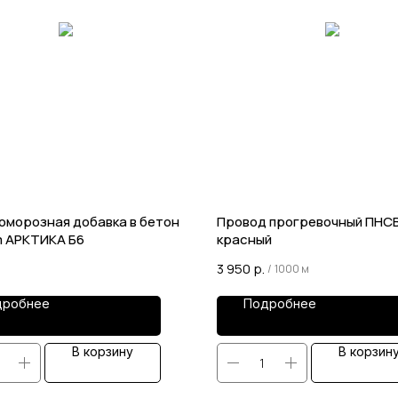
оморозная добавка в бетон
Провод прогревочный ПНСВ
m АРКТИКА Б6
красный
3 950
р.
/
1000 м
дробнее
Подробнее
В корзину
В корзин