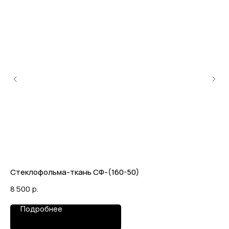
Стеклофольма-ткань СФ-(160-50)
Ст
8 500
р.
6 
Подробнее