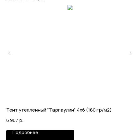
Тент утепленный "Тарпаулин" 4х6 (180 гр/м2)
Те
6 967
р.
2 
Подробнее