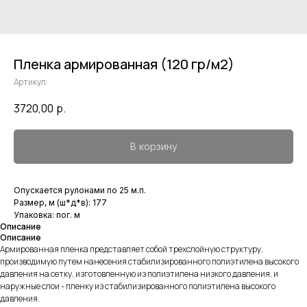
Пленка армированная (120 гр/м2)
Артикул:
3720,00
р.
В корзину
Опускается рулонами по 25 м.п.
Размер, м (ш*д*в): 177
Упаковка: пог. м
Описание
Описание
Армированная пленка представляет собой трехслойную структуру,
производимую путем нанесения стабилизированного полиэтилена высокого
давления на сетку, изготовленную из полиэтилена низкого давления, и
наружные слои - пленку из стабилизированного полиэтилена высокого
давления.