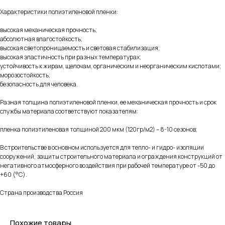
Характеристики полиэтиленовой пленки:
высокая механическая прочность;
абсолютная влагостойкость;
высокая светопроницаемость и световая стабилизация;
высокая эластичность при разных температурах;
устойчивость к жирам, щелочам, органическим и неорганическим кислотами;
морозостойкость;
безопасность для человека.
Разная толщина полиэтиленовой пленки, ее механическая прочность и срок
службы материала соответствуют показателям:
пленка полиэтиленовая толщиной 200 мкм (120гр/м2) – 8-10 сезонов;
В строительстве в основном используется для тепло- и гидро- изоляции
сооружений, защиты строительного материала и ограждения конструкций от
негативного атмосферного воздействия при рабочей температуре от -50 до
+60 (°С).
Страна производства Россия
Похожие товары