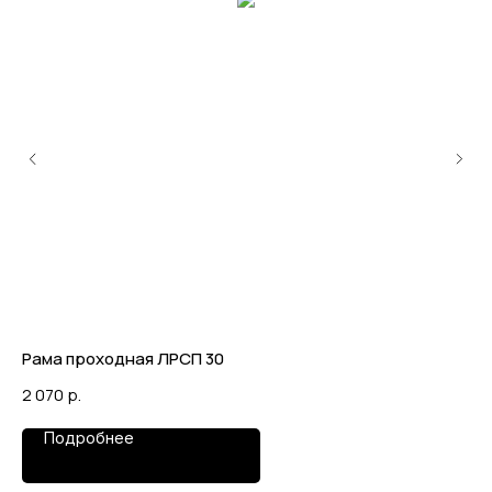
Рама проходная ЛРСП 30
По
2 070
р.
8 
Подробнее